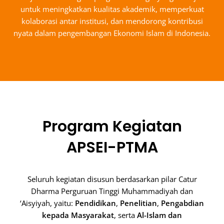
untuk meningkatkan kualitas akademik, memperkuat
kolaborasi antar institusi, dan mendorong kontribusi
nyata dalam pengembangan Ekonomi Islam di Indonesia.
Program Kegiatan
APSEI-PTMA
Seluruh kegiatan disusun berdasarkan pilar Catur
Dharma Perguruan Tinggi Muhammadiyah dan
‘Aisyiyah, yaitu:
Pendidikan
,
Penelitian
,
Pengabdian
kepada Masyarakat
, serta
Al-Islam dan