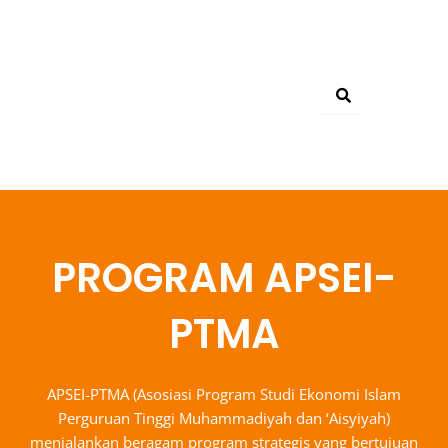
Skip
to
content
PROGRAM APSEI-
PTMA
APSEI-PTMA (Asosiasi Program Studi Ekonomi Islam
Perguruan Tinggi Muhammadiyah dan ‘Aisyiyah)
menjalankan beragam program strategis yang bertujuan