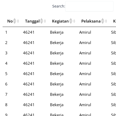
Search:
No
Tanggal
Kegiatan
Pelaksana
K
1
46241
Bekerja
Amirul
Si
2
46241
Bekerja
Amirul
Si
3
46241
Bekerja
Amirul
Si
4
46241
Bekerja
Amirul
Si
5
46241
Bekerja
Amirul
Si
6
46241
Bekerja
Amirul
Si
7
46241
Bekerja
Amirul
Si
8
46241
Bekerja
Amirul
Si
9
46241
Bekerja
Amirul
Si