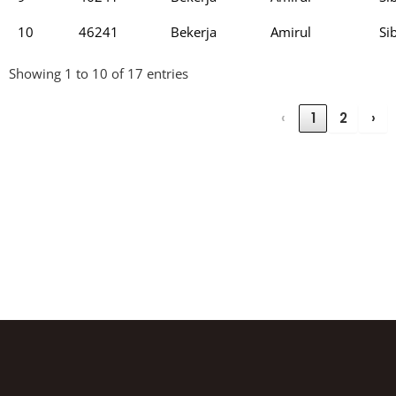
10
46241
Bekerja
Amirul
Si
Showing 1 to 10 of 17 entries
‹
1
2
›