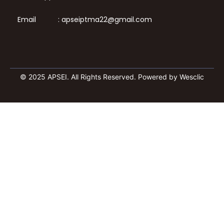
t
t
a
s
Email :
apseiptma22@gmail.com
g
a
r
p
a
p
m
© 2025 APSEI. All Rights Reserved. Powered by Wesclic