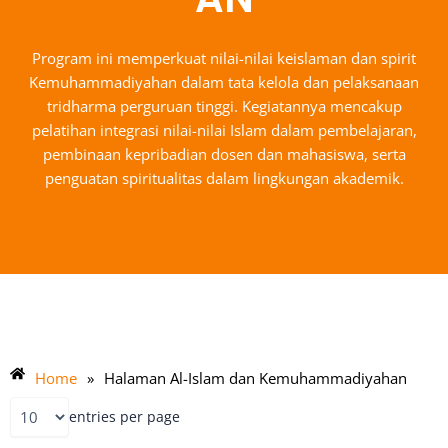
Program ini memperkuat nilai-nilai keislaman dan spirit
Kemuhammadiyahan dalam tata kelola dan pelaksanaan
tridharma perguruan tinggi. Kegiatannya mencakup
pelatihan integrasi nilai-nilai Islam dalam pembelajaran,
pembinaan kepribadian dosen dan mahasiswa, serta
penguatan spiritualitas dalam lingkungan akademik.
Home
»
Halaman Al-Islam dan Kemuhammadiyahan
entries per page