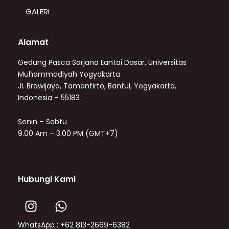
GALERI
Alamat
Gedung Pasca Sarjana Lantai Dasar, Universitas
Muhammadiyah Yogyakarta
Jl. Brawijaya, Tamantirto, Bantul, Yogyakarta,
Indonesia – 55183
Senin – Sabtu
9.00 Am – 3.00 PM (GMT+7)
Hubungi Kami
I
W
n
h
s
a
WhatsApp : +62 813-2669-6382